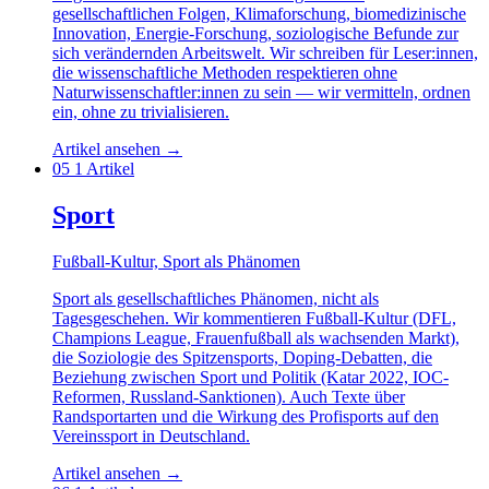
gesellschaftlichen Folgen, Klimaforschung, biomedizinische
Innovation, Energie-Forschung, soziologische Befunde zur
sich verändernden Arbeitswelt. Wir schreiben für Leser:innen,
die wissenschaftliche Methoden respektieren ohne
Naturwissenschaftler:innen zu sein — wir vermitteln, ordnen
ein, ohne zu trivialisieren.
Artikel ansehen
→
05
1 Artikel
Sport
Fußball-Kultur, Sport als Phänomen
Sport als gesellschaftliches Phänomen, nicht als
Tagesgeschehen. Wir kommentieren Fußball-Kultur (DFL,
Champions League, Frauenfußball als wachsenden Markt),
die Soziologie des Spitzensports, Doping-Debatten, die
Beziehung zwischen Sport und Politik (Katar 2022, IOC-
Reformen, Russland-Sanktionen). Auch Texte über
Randsportarten und die Wirkung des Profisports auf den
Vereinssport in Deutschland.
Artikel ansehen
→