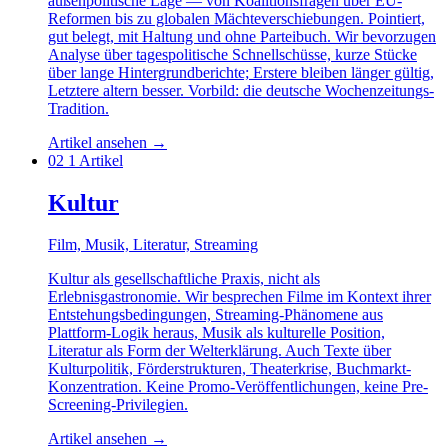
außenpolitische Lage — von Koalitionsfragen über EU-
Reformen bis zu globalen Mächteverschiebungen. Pointiert,
gut belegt, mit Haltung und ohne Parteibuch. Wir bevorzugen
Analyse über tagespolitische Schnellschüsse, kurze Stücke
über lange Hintergrundberichte; Erstere bleiben länger gültig,
Letztere altern besser. Vorbild: die deutsche Wochenzeitungs-
Tradition.
Artikel ansehen
→
02
1 Artikel
Kultur
Film, Musik, Literatur, Streaming
Kultur als gesellschaftliche Praxis, nicht als
Erlebnisgastronomie. Wir besprechen Filme im Kontext ihrer
Entstehungsbedingungen, Streaming-Phänomene aus
Plattform-Logik heraus, Musik als kulturelle Position,
Literatur als Form der Welterklärung. Auch Texte über
Kulturpolitik, Förderstrukturen, Theaterkrise, Buchmarkt-
Konzentration. Keine Promo-Veröffentlichungen, keine Pre-
Screening-Privilegien.
Artikel ansehen
→