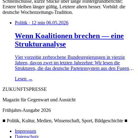
Schnellschüsse, kurze Stücke über lange Hintergrundberichte;
Erstere bleiben länger gültig, Letztere altern besser. Vorbild: die
deutsche Wochenzeitungs-Tradition.
Politik · 12 min
06.05.2026
Wenn Koalitionen brechen — eine
Strukturanalyse
Vier vorzeitig zerbrochene Bundesregierungen in vierzig
Jahren, davon zwei im letzten Jahrzehnt: Wir lesen die
Strukturen, die das deutsche Parteiensystem aus den Fugen
heben. Es ist nicht der Streit. Es ist die Architektur.
Lesen
→
ZUKUNFTSPRESSE
Magazin für Gegenwart und Aussicht
Frühjahrs-Ausgabe 2026
■ Politik, Kultur, Medien, Wissenschaft, Sport, Bildgeschichte ■
Impressum
Datenschutz