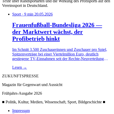
Texte über Randsportarten und die Wirkung des Profisports auf den
Vereinssport in Deutschland.
Sport · 9 min
20.05.2026
Frauenfußball-Bundesliga 2026 —
der Marktwert wächst, der
Profibetrieb hinkt
Im Schnitt 3.500 Zuschauerinnen und Zuschauer pro Spiel,
Spitzenverträge bei einer Viertelmillion Euro, deutlich
gestiegene TV-Einnahmen seit der Rechte-Neuverteilung
2024. Eine Bilanz der Frauen-Bundesliga am Ende der Saison
Lesen
→
2025/26.
ZUKUNFTSPRESSE
Magazin für Gegenwart und Aussicht
Frühjahrs-Ausgabe 2026
■ Politik, Kultur, Medien, Wissenschaft, Sport, Bildgeschichte ■
Impressum